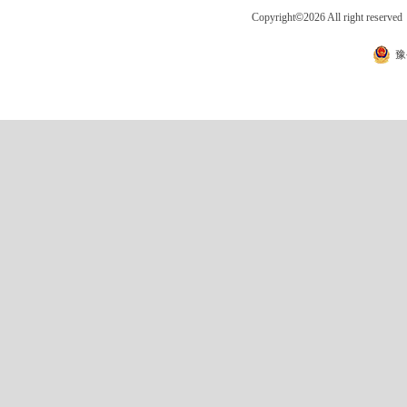
Copyright
©
2026 All right 
豫