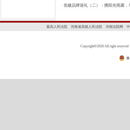
拟向案外人发放的金额公示如
·
党建品牌巡礼（二）：携阳光雨露，与
下： 特别提示：公示期满3个自然
日后，如无当事人提出异议，则
该案款将向案外人发放，监督电
话：0379-63157915。 河南省汝阳
最高人民法院
河南省高级人民法院
河南法院网
中
县人民法院执行局 2026年7月14日
·
为进一步规范执行案款收发、管
理，完善执行案款管理工作，维
Copyright
©
2026 All right 
护当事人合法权益，防患廉政风
险，现将河南省汝阳县人民法院
豫
拟向案外人发放的金额公示如
下： 序号名 执行案号 案件名称
案外人 拟发金额（单位：元） 向
案外人放款事由 1 （2022）豫032
6执恢316号 马天河申请执行汝阳
县宏达面粉厂、河南龙妈食品有
限公司、孙文太、孙留建、杨品
梅债权一案 张居强 12044.13 向本
案申请人作为被执行人的其他案
件发放案款 特别提示：公示期满3
个自然日后，如无当事人提出异
议，则该案款将向案外人发放，
监督电话：0379-63157915。 河南