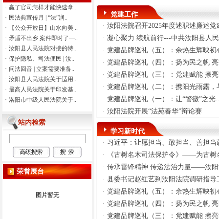
护当事人合法权益，防患廉政风
·
赢了官司怎样才能快速拿..
党建工作
险，现将河南省汝阳县人民法院
·
民法典宣传月 | “法”润..
·
汝阳法院召开2025年度述职述廉述党建
拟向案外人发放的金额公示如
·
【公众开放日】山水向美 ..
下： 特别提示：公示期满3个自然
·
凝心聚力 续航前行---中共汝阳县人民.
·
矛盾不出乡 案件即时了—..
日后，如无当事人提出异议，则
·
汝阳县人民法院对接的特..
·
党建品牌巡礼（五）：余热生辉映初心 
该案款将向案外人发放，监督电
·
保护隐私、司法便民 | 汝..
·
党建品牌巡礼（四）：扬为民之帆 亮执
话：0379-63157915。 河南省汝阳
·
问法回音 | 立案需要准备..
·
党建品牌巡礼（三）：党建赋能 擦亮司
县人民法院执行局 2026年7月17日
·
汝阳县人民法院关于适用..
·
为进一步规范执行案款收发、管
·
党建品牌巡礼（二）：携阳光雨露，与
·
最高人民法院关于印发基..
理，完善执行案款管理工作，维
·
党建品牌巡礼（一）：让“警徽”之光.
·
洛阳市中级人民法院关于..
护当事人合法权益，防患廉政风
·
汝阳法院开展“法苑春华”辩论赛
险，现将河南省汝阳县人民法院
站内检索
拟向案外人发放的金额公示如
学习新时代
下： 特别提示：公示期满3个自然
·
习近平：让愿担当、敢担当、善担当蔚
日后，如无当事人提出异议，则
该案款将向案外人发放，监督电
·
《古树名木司法保护令》——为古树名
话：0379-63157915。 河南省汝阳
·
传承雷锋精神 传递法治力量——汝阳法
荣誉展台
县人民法院执行局 2026年7月16日
·
县委书记赵红艺到汝阳法院调研指导
·
为进一步规范执行案款收发、管
·
党建品牌巡礼（五）：余热生辉映初心 
理，完善执行案款管理工作，维
图片暂无
护当事人合法权益，防患廉政风
·
党建品牌巡礼（四）：扬为民之帆 亮执
险，现将河南省汝阳县人民法院
·
党建品牌巡礼（三）：党建赋能 擦亮司