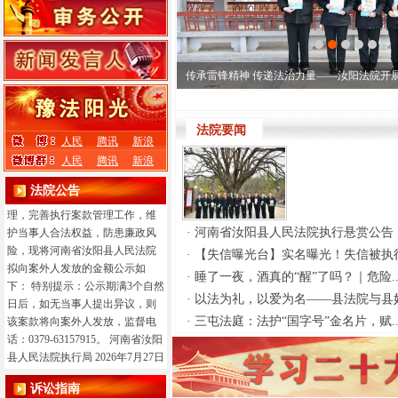
·
为进一步规范执行案款收发、管
理，完善执行案款管理工作，维
护当事人合法权益，防患廉政风
险，现将河南省汝阳县人民法院
传承雷锋精神 传递法治力量——汝阳法院开展
拟向案外人发放的金额公示如
下： 特别提示：公示期满3个自然
日后，如无当事人提出异议，则
法院要闻
人民
腾讯
新浪
该案款将向案外人发放，监督电
人民
腾讯
新浪
话：0379-63157915。 河南省汝阳
县人民法院执行局 2026年8月7日
法院公告
·
为进一步规范执行案款收发、管
理，完善执行案款管理工作，维
·
河南省汝阳县人民法院执行悬赏公告（
护当事人合法权益，防患廉政风
险，现将河南省汝阳县人民法院
·
【失信曝光台】实名曝光！失信被执行
拟向案外人发放的金额公示如
·
睡了一夜，酒真的“醒”了吗？｜危险.
下： 特别提示：公示期满3个自然
·
以法为礼，以爱为名——县法院与县妇
日后，如无当事人提出异议，则
·
三屯法庭：法护“国字号”金名片，赋.
该案款将向案外人发放，监督电
话：0379-63157915。 河南省汝阳
县人民法院执行局 2026年7月27日
·
为进一步规范执行案款收发、管
诉讼指南
理，完善执行案款管理工作，维